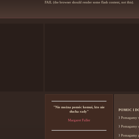
FAIL (the browser should render some flash content, not this).
"Nie można pomóc komuś, kto nie
POMOC I 
słucha rady"
}
Pomagamy w 
Margaret Fuller
}
Pomagamy do
}
Pomagamy pr