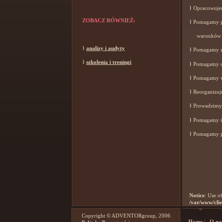
}
Opracowujem
ZOBACZ RÓWNIEŻ:
}
Pomagamy pr
warunków r
}
analizy i audyty
}
Pomagamy za
}
szkolenia i treningi
}
Pomagamy do
}
Pomagamy wd
}
Reorganizuj
}
Prowadzimy 
}
Pomagamy i 
}
Pomagamy po
Notice
: Use o
/var/www/clie
Copyright © ADVENTORgroup, 2006
Home
|
O na