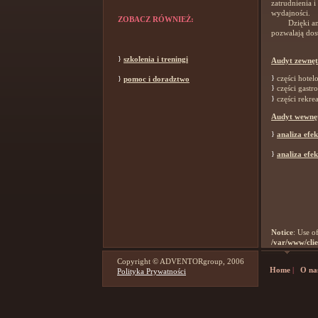
zatrudnienia i
wydajności.
ZOBACZ RÓWNIEŻ:
Dzięki anali
pozwalają dost
}
szkolenia i treningi
Audyt zewnęt
}
części hotel
}
pomoc i doradztwo
}
części gastr
}
części rekre
Audyt wewnę
}
analiza efek
}
analiza efe
Notice
: Use o
/var/www/clie
Copyright © ADVENTORgroup, 2006
Home
|
O na
Polityka Prywatności