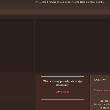
FAIL (the browser should render some flash content, not this).
ANALIZY
"Nie poznamy prawdy, nie znając
przyczyny"
Chcesz poznać
Arystoteles
Przeprowadza
świadczonych 
Poprzez anal