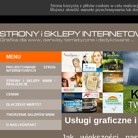
Strona korzysta z plików cookies w celu realizacj
Możesz określić warunki przechowywania lub dos
MENU
PROJEKTOWANIE STRON
INTERNETOWYCH
STRONY I SKLEPY WWW -
REALIZACJE
CENNIK
DLACZEGO WARTO?
TWORZENIE SKLEPÓW WWW
Usługi graficzne
O NAS | KONTAKT
Jak większości na